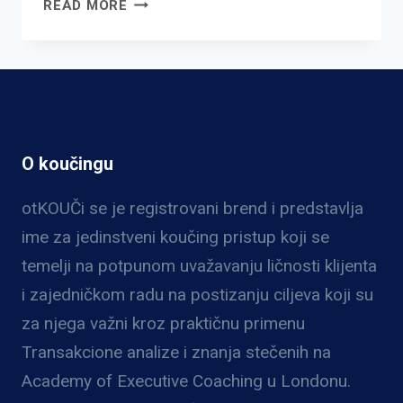
RAZLOZI
READ MORE
ZBOG
KOJIH
MOŽETE
ANGAŽOVATI
KOUČA
O koučingu
otKOUČi se je registrovani brend i predstavlja
ime za jedinstveni koučing pristup koji se
temelji na potpunom uvažavanju ličnosti klijenta
i zajedničkom radu na postizanju ciljeva koji su
za njega važni kroz praktičnu primenu
Transakcione analize i znanja stečenih na
Academy of Executive Coaching u Londonu.