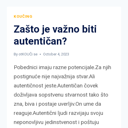
2025
GODINA!
KOUČING
Zašto je važno biti
autentičan?
By
otKOUČi se
October 4, 2023
Pobednici imaju razne potencijale.Za njih
postignuće nije najvažnija stvar.Ali
autentičnost jeste.Autentičan čovek
doživljava sopstvenu stvarnost tako što
zna, biva i postaje uverljiv.On ume da
reaguje.Autentični ljudi razvijaju svoju
neponovljivu jedinstvenost i poštuju