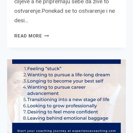
ciljeve a ne pripremaju sebe da žive to
ostvarenje.Ponekad se to ostvarenje i ne
desi…
SUDBINA
READ MORE
ILI…?