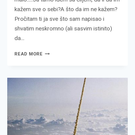
kažem sve o sebi?A što da im ne kažem?
Pročitam ti ja sve što sam napisao i
shvatim neskromno (ali sasvim istinito)
da…
RENESANSNI
READ MORE
ČOVEK