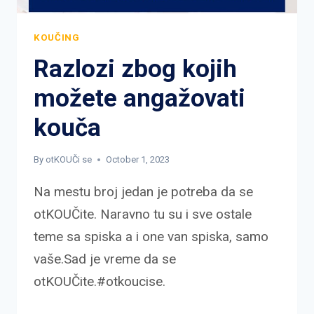
KOUČING
Razlozi zbog kojih
možete angažovati
kouča
By
otKOUČi se
October 1, 2023
Na mestu broj jedan je potreba da se
otKOUČite. Naravno tu su i sve ostale
teme sa spiska a i one van spiska, samo
vaše.Sad je vreme da se
otKOUČite.#otkoucise.