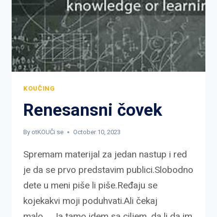
KOUČING
Renesansni čovek
By
otKOUČi se
October 10, 2023
Spremam materijal za jedan nastup i red
je da se prvo predstavim publici.Slobodno
dete u meni piše li piše.Ređaju se
kojekakvi moji poduhvati.Ali čekaj
malo…..Ja tamo idem sa ciljem, da li da im