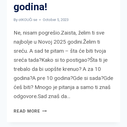
godina!
By
otKOUČi se
October 5, 2023
Ne, nisam pogrešio.Zaista, želim ti sve
najbolje u Novoj 2025 godini.Želim ti
sreću. A sad te pitam – šta će biti tvoja
sreća tada?Kako si to postigao?Šta ti je
trebalo da bi uopšte krenuo? A za 10
godina?A pre 10 godina?Gde si sada?Gde
ćeš biti? Mnogo je pitanja a samo ti znaš
odgovore.Sad znaš da…
SREĆNA
READ MORE
TI
NOVA