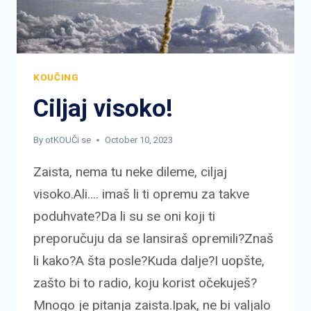
KOUČING
Ciljaj visoko!
By
otKOUČi se
October 10, 2023
Zaista, nema tu neke dileme, ciljaj
visoko.Ali…. imaš li ti opremu za takve
poduhvate?Da li su se oni koji ti
preporučuju da se lansiraš opremili?Znaš
li kako?A šta posle?Kuda dalje?I uopšte,
zašto bi to radio, koju korist očekuješ?
Mnogo je pitanja zaista.Ipak, ne bi valjalo