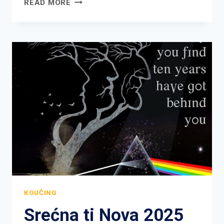
READ MORE
O
SEBI
KOUČING
Srećna ti Nova 2025