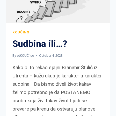
KOUČING
Sudbina ili…?
By
otKOUČi se
October 4, 2023
Kako bi to rekao sjajni Branimir Štulić iz
Utrehta – kažu ukus je karakter a karakter
sudbina… Da bismo živeli život kakav
želimo potrebno je da POSTANEMO
osoba koja živi takav život.Ljudi se
prevare pa krenu da ostvaruju planove i