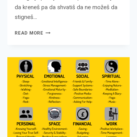
da kreneš pa da shvatiš da ne možeš da
stigneš…
CILJAJ
READ MORE
VISOKO!