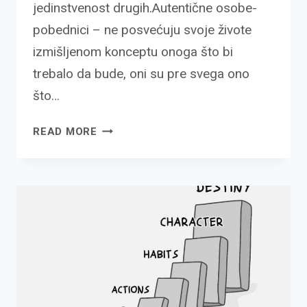
jedinstvenost drugih.Autentične osobe-
pobednici – ne posvećuju svoje živote
izmišljenom konceptu onoga što bi
trebalo da bude, oni su pre svega ono
što…
ZAŠTO
READ MORE
JE
VAŽNO
BITI
AUTENTIČAN?