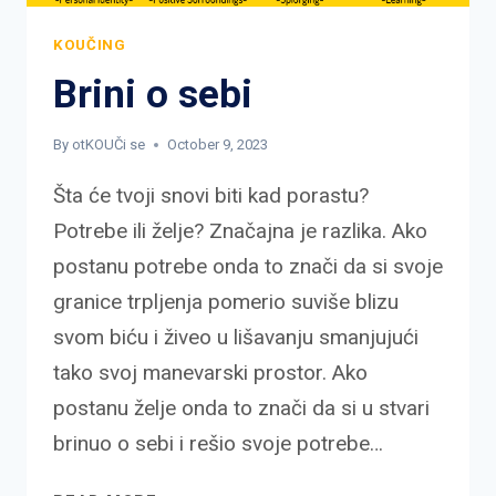
KOUČING
Brini o sebi
By
otKOUČi se
October 9, 2023
Šta će tvoji snovi biti kad porastu?
Potrebe ili želje? Značajna je razlika. Ako
postanu potrebe onda to znači da si svoje
granice trpljenja pomerio suviše blizu
svom biću i živeo u lišavanju smanjujući
tako svoj manevarski prostor. Ako
postanu želje onda to znači da si u stvari
brinuo o sebi i rešio svoje potrebe…
BRINI